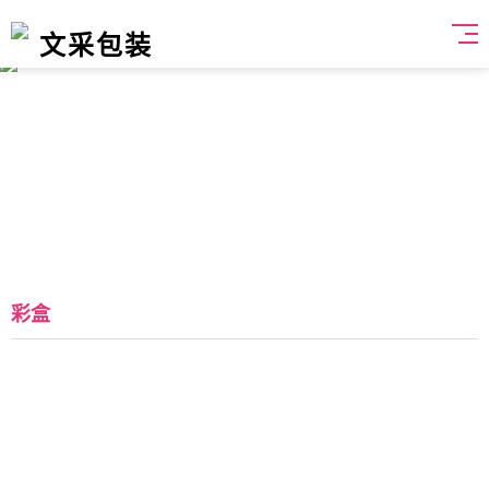
文采包装
彩盒