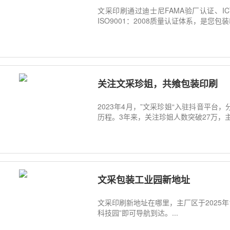
文采印刷通过迪士尼FAMA验厂认证、IC
ISO9001：2008质量认证体系，是您包
关注文采珍姐，共飨包装印刷
2023年4月，”文采珍姐“入驻抖音平
历程。3年来，关注珍姐人数突破27万，主
文采包装工业园新地址
文采印刷新地址在哪里，主厂区于2025年
科技园”即可导航到达。...