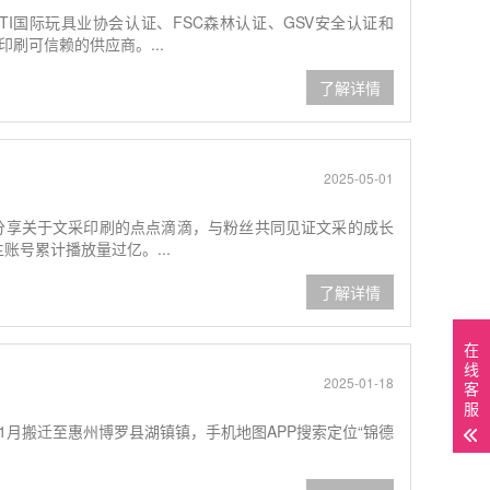
TI国际玩具业协会认证、FSC森林认证、GSV安全认证和
装印刷可信赖的供应商。...
了解详情
2025-05-01
台，分享关于文采印刷的点点滴滴，与粉丝共同见证文采的成长
账号累计播放量过亿。...
了解详情
在
线
2025-01-18
客
服
1月搬迁至惠州博罗县湖镇镇，手机地图APP搜索定位“锦德